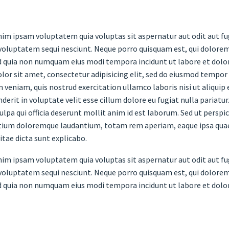
m ipsam voluptatem quia voluptas sit aspernatur aut odit aut fug
voluptatem sequi nesciunt. Neque porro quisquam est, qui dolorem 
ed quia non numquam eius modi tempora incidunt ut labore et do
lor sit amet, consectetur adipisicing elit, sed do eiusmod tempor
 veniam, quis nostrud exercitation ullamco laboris nisi ut aliquip
derit in voluptate velit esse cillum dolore eu fugiat nulla pariatu
culpa qui officia deserunt mollit anim id est laborum. Sed ut persp
ium doloremque laudantium, totam rem aperiam, eaque ipsa quae ab
itae dicta sunt explicabo.
m ipsam voluptatem quia voluptas sit aspernatur aut odit aut fug
voluptatem sequi nesciunt. Neque porro quisquam est, qui dolorem 
ed quia non numquam eius modi tempora incidunt ut labore et do