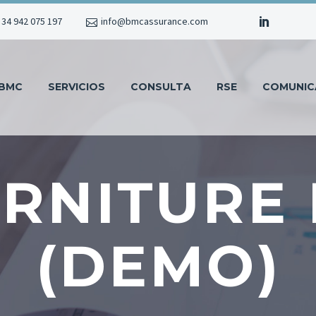
 34 942 075 197
info@bmcassurance.com
 BMC
SERVICIOS
CONSULTA
RSE
COMUNIC
URNITURE 
(DEMO)