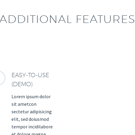
ADDITIONAL FEATURE
EASY-TO-USE


(DEMO)
Lorem ipsum dolor
sit ametcon
sectetur adipisicing
elit, sed doiusmod
tempor incidilabore
et dolore magna