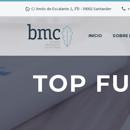
C/ Amós de Escalante 2, 3ºD - 39002 Santander
+
INICIO
SOBRE
TOP F