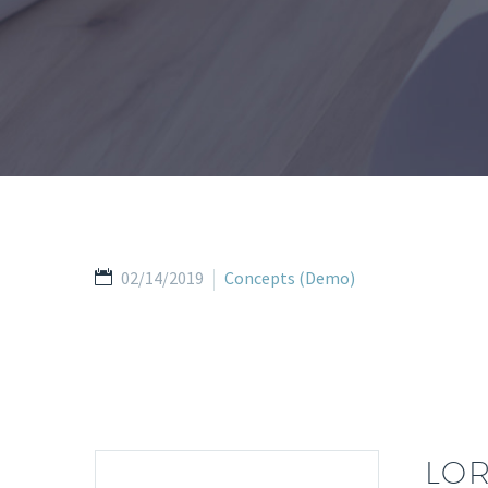
02/14/2019
Concepts (Demo)
LOR