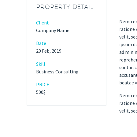
PROPERTY DETAIL
Nemo eni
Client
ratione 
Company Name
velit, s
Date
ipsum do
20 Feb, 2019
ad minim
reprehen
Skill
sunt in 
Business Consulting
accusant
beatae v
PRICE
500$
Nemo eni
ratione 
velit, s