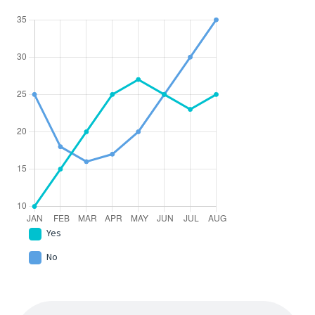
Yes
No