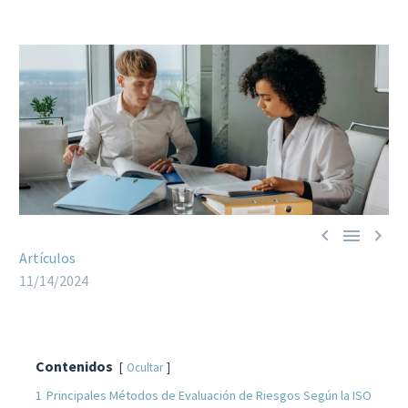



Artículos
11/14/2024
Contenidos
Ocultar
1
Principales Métodos de Evaluación de Riesgos Según la ISO